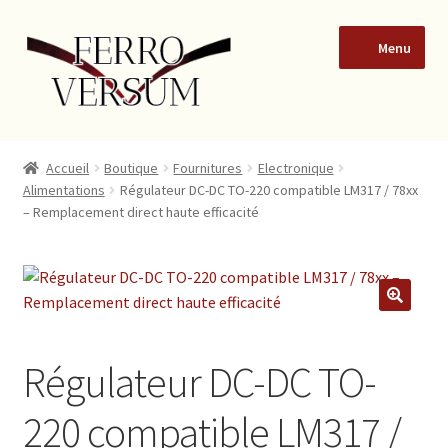
Menu
Accueil
Accueil
Boutique
Fournitures
Electronique
Alimentations
Régulateur DC-DC TO-220 compatible LM317 / 78xx
Blog
– Remplacement direct haute efficacité
Boutique
Conditions Générales de Vente de produits en ligne à des
🔍
consommateurs particuliers
Régulateur DC-DC TO-
Formulaire de contact
220 compatible LM317 /
Mon compte