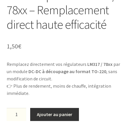
78xx – Remplacement
Page d’accueil
direct haute efficacité
Panier
Politique de confidentialité
1,50
€
Validation de la commande
Remplacez directement vos régulateurs
LM317 / 78xx
par
un module
DC-DC à découpage au format TO-220
, sans
modification de circuit.
👉 Plus de rendement, moins de chauffe, intégration
immédiate.
Ajouter au panier