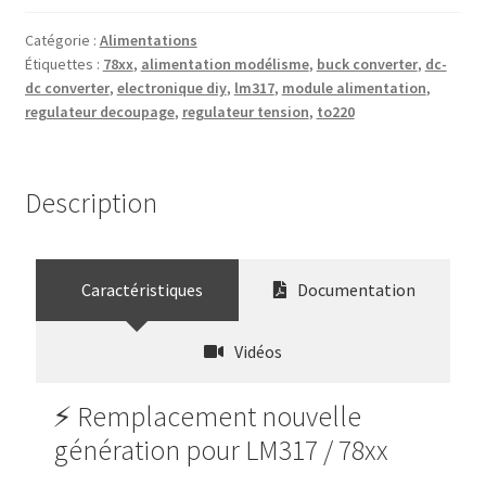
Catégorie :
Alimentations
Étiquettes :
78xx
,
alimentation modélisme
,
buck converter
,
dc-
dc converter
,
electronique diy
,
lm317
,
module alimentation
,
regulateur decoupage
,
regulateur tension
,
to220
Description
Caractéristiques
Documentation
Vidéos
⚡ Remplacement nouvelle
génération pour LM317 / 78xx