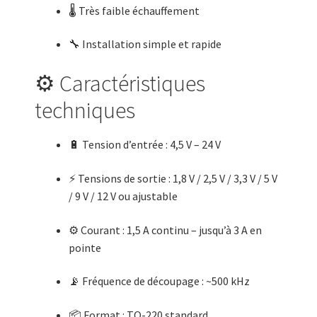
🌡️ Très faible échauffement
🔧 Installation simple et rapide
⚙️ Caractéristiques
techniques
🔋 Tension d’entrée : 4,5 V – 24 V
⚡ Tensions de sortie : 1,8 V / 2,5 V / 3,3 V / 5 V
/ 9 V / 12 V ou ajustable
⚙️ Courant : 1,5 A continu – jusqu’à 3 A en
pointe
📡 Fréquence de découpage : ~500 kHz
📦 Format : TO-220 standard