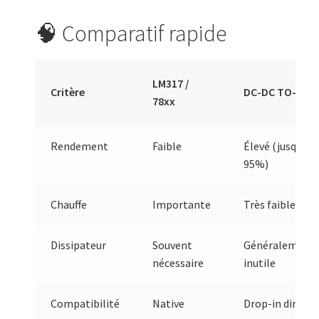
🧠 Comparatif rapide
LM317 /
Critère
DC-DC TO-220
78xx
Rendement
Faible
Élevé (jusqu’à
95%)
Chauffe
Importante
Très faible
Dissipateur
Souvent
Généralement
nécessaire
inutile
Compatibilité
Native
Drop-in direct