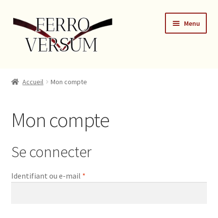
Menu
Accueil
Accueil
Mon compte
Blog
Mon compte
Boutique
Conditions Générales de Vente de produits en ligne à des
Se connecter
consommateurs particuliers
Identifiant ou e-mail
*
Formulaire de contact
Mon compte