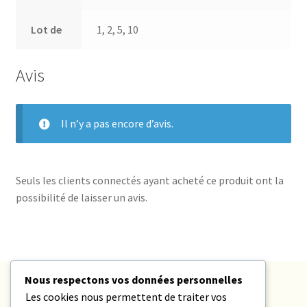
Lot de
1, 2, 5, 10
Avis
Il n’y a pas encore d’avis.
Seuls les clients connectés ayant acheté ce produit ont la
possibilité de laisser un avis.
Nous respectons vos données personnelles
Partagez Ferroversum avec vos amis
Les cookies nous permettent de traiter vos