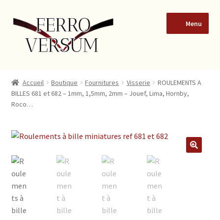
Menu
Accueil
Accueil
Boutique
Fournitures
Visserie
ROULEMENTS A
BILLES 681 et 682 – 1mm, 1,5mm, 2mm – Jouef, Lima, Hornby,
Blog
Roco…
Boutique
Conditions Générales de Vente de produits en ligne à des
🔍
consommateurs particuliers
Formulaire de contact
Mon compte