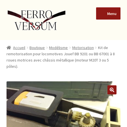
Menu
Accueil
Accueil
Boutique
Modélisme
Motorisation
Kit de
remotorisation pour locomotives Jouef BB 9201 ou BB 67001 à 8
Blog
roues motrices avec châssis métallique (moteur M20T 3 ou 5
pôles).
Boutique
Conditions Générales de Vente de produits en ligne à des
consommateurs particuliers
🔍
Formulaire de contact
Mon compte