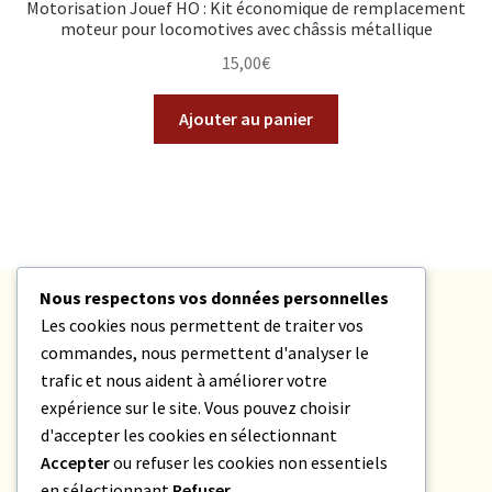
Motorisation Jouef HO : Kit économique de remplacement
moteur pour locomotives avec châssis métallique
15,00
€
Ajouter au panier
Nous respectons vos données personnelles
Partagez Ferroversum avec vos amis
Les cookies nous permettent de traiter vos
commandes, nous permettent d'analyser le
trafic et nous aident à améliorer votre
expérience sur le site. Vous pouvez choisir
Facebook
Pinterest
Twitter/X
d'accepter les cookies en sélectionnant
Accepter
ou refuser les cookies non essentiels
LinkedIn
Email
en sélectionnant
Refuser